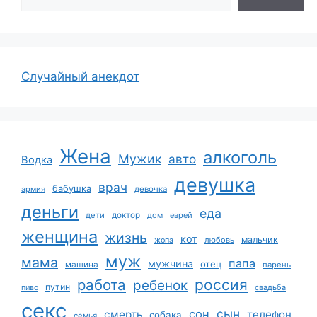
Случайный анекдот
Жена
алкоголь
Мужик
авто
Водка
девушка
врач
бабушка
армия
девочка
деньги
еда
дети
доктор
дом
еврей
женщина
жизнь
кот
мальчик
жопа
любовь
муж
мама
папа
мужчина
отец
машина
парень
работа
россия
ребенок
путин
пиво
свадьба
секс
сын
сон
смерть
телефон
собака
семья