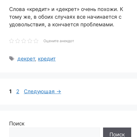
Слова «кредит» и «декрет» очень похожи. К
тому же, в обоих случаях все начинается с
удовольствия, а кончается проблемами.
Оцените анекдот
Метки
декрет
,
кредит
Страница
Страница
1
2
Следующая
→
Поиск
Поиск