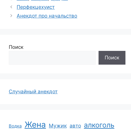
Перфекцехуист
Анекдот про начальство
Поиск
Поиск
Случайный анекдот
Жена
алкоголь
Мужик
авто
Водка