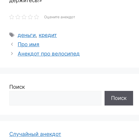
держитесь!»
Оцените анекдот
Метки
деньги
,
кредит
Про имя
Анекдот про велосипед
Поиск
Поиск
Случайный анекдот