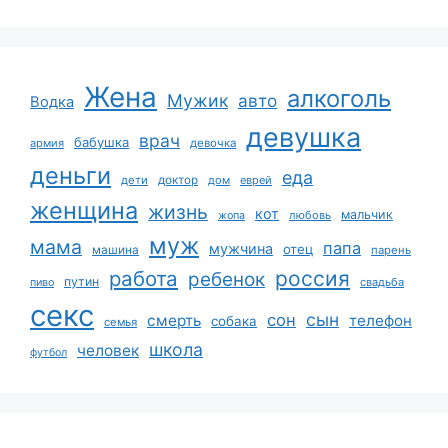
Жена
алкоголь
Мужик
авто
Водка
девушка
врач
бабушка
армия
девочка
деньги
еда
дети
доктор
дом
еврей
женщина
жизнь
кот
мальчик
жопа
любовь
муж
мама
папа
мужчина
отец
машина
парень
работа
россия
ребенок
путин
пиво
свадьба
секс
сын
сон
смерть
телефон
собака
семья
школа
человек
футбол