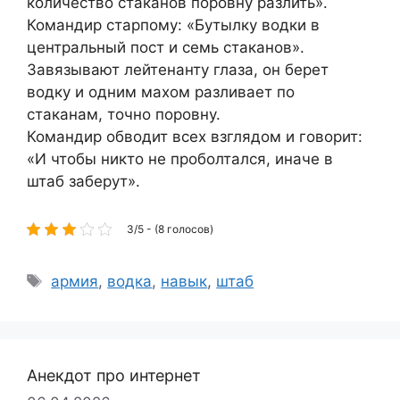
количество стаканов поровну разлить».
Командир старпому: «Бутылку водки в
центральный пост и семь стаканов».
Завязывают лейтенанту глаза, он берет
водку и одним махом разливает по
стаканам, точно поровну.
Командир обводит всех взглядом и говорит:
«И чтобы никто не проболтался, иначе в
штаб заберут».
3/5 - (8 голосов)
Метки
армия
,
водка
,
навык
,
штаб
Анекдот про интернет