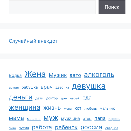
Поиск
Случайный анекдот
Жена
алкоголь
Мужик
авто
Водка
девушка
врач
бабушка
армия
девочка
деньги
еда
дети
доктор
дом
еврей
женщина
жизнь
кот
мальчик
жопа
любовь
муж
мама
папа
мужчина
отец
машина
парень
работа
россия
ребенок
путин
пиво
свадьба