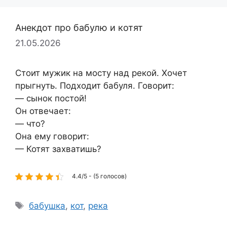
Анекдот про бабулю и котят
21.05.2026
Стоит мужик на мосту над рекой. Хочет
прыгнуть. Подходит бабуля. Говорит:
— сынок постой!
Он отвечает:
— что?
Она ему говорит:
— Котят захватишь?
4.4/5 - (5 голосов)
Метки
бабушка
,
кот
,
река