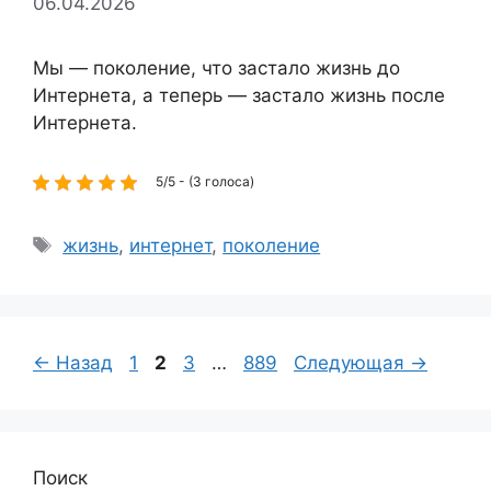
06.04.2026
Мы — поколение, что застало жизнь до
Интернета, а теперь — застало жизнь после
Интернета.
5/5 - (3 голоса)
Метки
жизнь
,
интернет
,
поколение
Страница
Страница
Страница
Страница
←
Назад
1
2
3
…
889
Следующая
→
Поиск