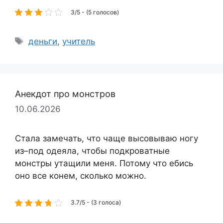
3/5 - (5 голосов)
Метки
деньги
,
учитель
Анекдот про монстров
10.06.2026
Стала замечать, что чаще высовываю ногу
из–под одеяла, чтобы подкроватные
монстры утащили меня. Потому что ебись
оно все конем, сколько можно.
3.7/5 - (3 голоса)