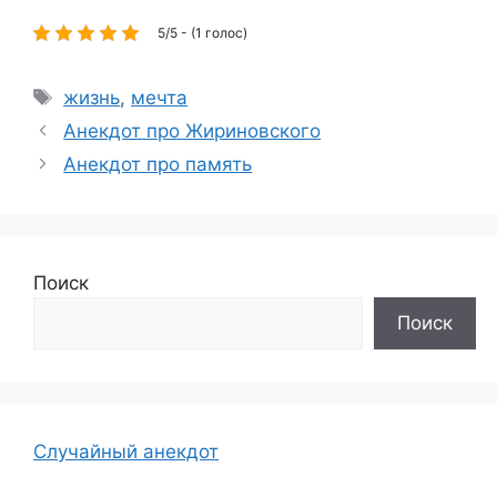
5/5 - (1 голос)
Метки
жизнь
,
мечта
Анекдот про Жириновского
Анекдот про память
Поиск
Поиск
Случайный анекдот