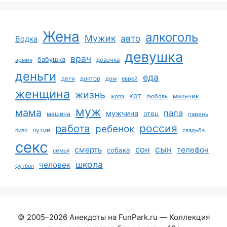
Жена
алкоголь
Мужик
авто
Водка
девушка
врач
бабушка
армия
девочка
деньги
еда
дети
доктор
дом
еврей
женщина
жизнь
кот
мальчик
жопа
любовь
муж
мама
папа
мужчина
отец
машина
парень
работа
россия
ребенок
путин
пиво
свадьба
секс
сын
сон
смерть
телефон
собака
семья
школа
человек
футбол
© 2005–2026 Анекдоты на FunPark.ru — Коллекция