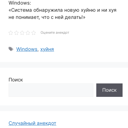
Windows:
«Система обнаружила новую хуйню и ни хуя
не понимает, что с ней делать!»
Оцените анекдот
Метки
Windows
,
хуйня
Поиск
Поиск
Случайный анекдот