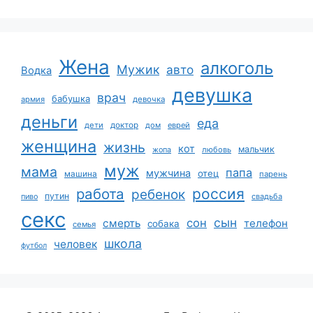
Жена
алкоголь
Мужик
авто
Водка
девушка
врач
бабушка
армия
девочка
деньги
еда
дети
доктор
дом
еврей
женщина
жизнь
кот
мальчик
жопа
любовь
муж
мама
папа
мужчина
отец
машина
парень
работа
россия
ребенок
путин
пиво
свадьба
секс
сын
сон
смерть
телефон
собака
семья
школа
человек
футбол