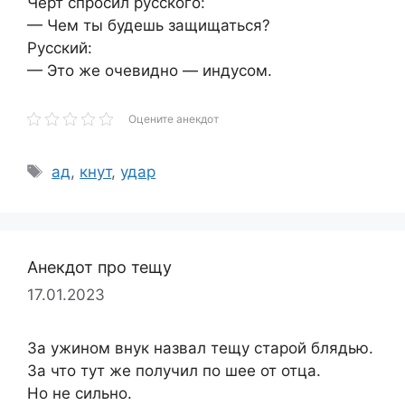
Черт спросил русского:
— Чем ты будешь защищаться?
Русский:
— Это же очевидно — индусом.
Оцените анекдот
Метки
ад
,
кнут
,
удар
Анекдот про тещу
17.01.2023
За ужином внук назвал тещу старой блядью.
За что тут же получил по шее от отца.
Но не сильно.