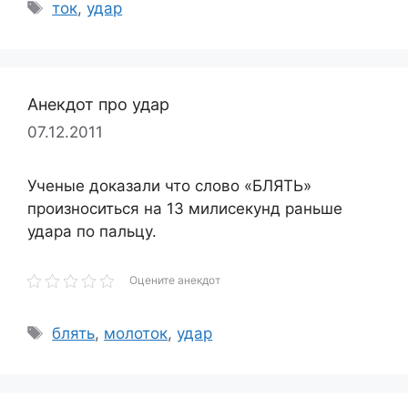
Метки
ток
,
удар
Анекдот про удар
07.12.2011
Ученые доказали что слово «БЛЯТЬ»
произноситься на 13 милисекунд раньше
удара по пальцу.
Оцените анекдот
Метки
блять
,
молоток
,
удар