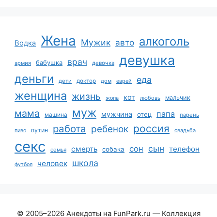
Жена
алкоголь
Мужик
авто
Водка
девушка
врач
бабушка
армия
девочка
деньги
еда
дети
доктор
дом
еврей
женщина
жизнь
кот
мальчик
жопа
любовь
муж
мама
папа
мужчина
отец
машина
парень
работа
россия
ребенок
путин
пиво
свадьба
секс
сын
сон
смерть
телефон
собака
семья
школа
человек
футбол
© 2005–2026 Анекдоты на FunPark.ru — Коллекция