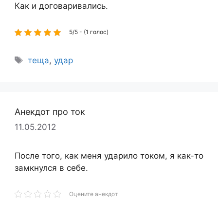
Как и договаривались.
5/5 - (1 голос)
Метки
теща
,
удар
Анекдот про ток
11.05.2012
После того, как меня ударило током, я как-то
замкнулся в себе.
Оцените анекдот