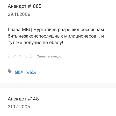
Анекдот #1885
29.11.2009
Глава МВД Нургалиев разрешил россиянам
бить незаконопослушных милиционеров… и
тут же получил по ебалу!
Оцените анекдот
Метки
мвд
,
удар
Анекдот #148
21.12.2005