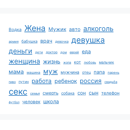
Жена
алкоголь
Мужик
авто
Водка
девушка
врач
бабушка
армия
девочка
деньги
еда
дети
доктор
дом
еврей
женщина
жизнь
кот
мальчик
жопа
любовь
муж
мама
папа
мужчина
отец
машина
парень
работа
россия
ребенок
путин
пиво
свадьба
секс
сын
сон
смерть
телефон
собака
семья
школа
человек
футбол