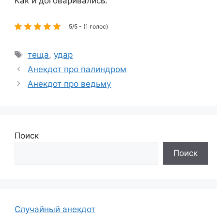
Как и договаривались.
5/5 - (1 голос)
Метки
теща
,
удар
Анекдот про палиндром
Анекдот про ведьму
Поиск
Поиск
Случайный анекдот