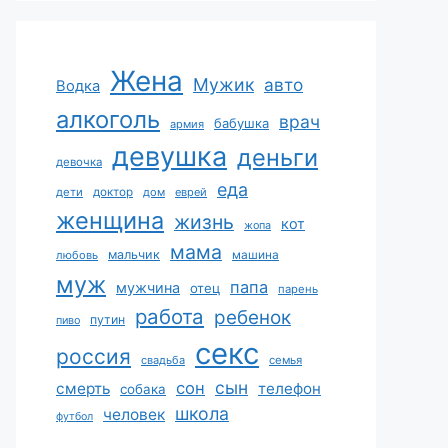
Жена
Мужик
авто
Водка
алкоголь
врач
бабушка
армия
девушка
деньги
девочка
еда
дети
доктор
дом
еврей
женщина
жизнь
кот
жопа
мама
мальчик
машина
любовь
муж
папа
мужчина
отец
парень
работа
ребенок
путин
пиво
секс
россия
свадьба
семья
сын
сон
смерть
телефон
собака
школа
человек
футбол