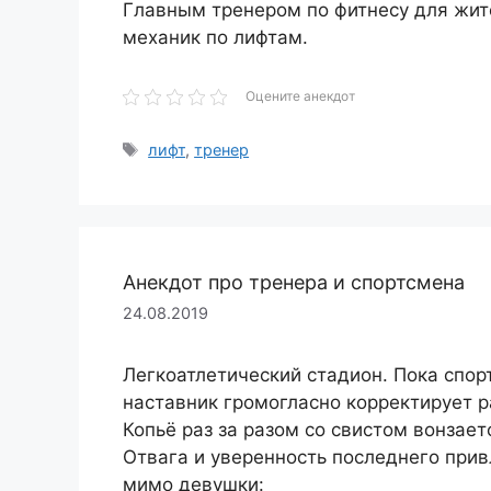
Главным тренером по фитнесу для жит
механик по лифтам.
Оцените анекдот
Метки
лифт
,
тренер
Анекдот про тренера и спортсмена
24.08.2019
Легкоатлетический стадион. Пока спор
наставник громогласно корректирует 
Копьё раз за разом со свистом вонзает
Отвага и уверенность последнего при
мимо девушки: