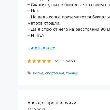
– Скажите, вы не боитесь, что своим 
– Нет.
– Но ведь копьё приземляется буквальн
метров отошли.
– Да я стою от него на расстоянии 90 
– И что?
Читать далее
5/5 - (1 голос)
Метки
копье
,
спортсмен
,
тренер
Анекдот про пловчиху
31.10.2012