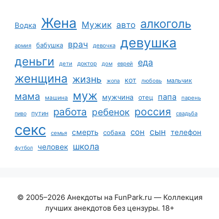
Жена
алкоголь
Мужик
авто
Водка
девушка
врач
бабушка
армия
девочка
деньги
еда
дети
доктор
дом
еврей
женщина
жизнь
кот
мальчик
жопа
любовь
муж
мама
папа
мужчина
отец
машина
парень
работа
россия
ребенок
путин
пиво
свадьба
секс
сын
сон
смерть
телефон
собака
семья
школа
человек
футбол
© 2005–2026 Анекдоты на FunPark.ru — Коллекция
лучших анекдотов без цензуры. 18+