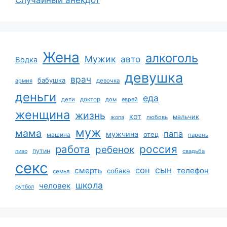
Случайный анекдот
Жена
алкоголь
Мужик
авто
Водка
девушка
врач
бабушка
армия
девочка
деньги
еда
дети
доктор
дом
еврей
женщина
жизнь
кот
мальчик
жопа
любовь
муж
мама
папа
мужчина
отец
машина
парень
работа
россия
ребенок
путин
пиво
свадьба
секс
сын
сон
смерть
телефон
собака
семья
школа
человек
футбол