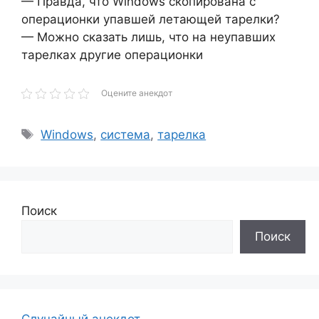
— Правда, что Windows скопирована с
операционки упавшей летающей тарелки?
— Можно сказать лишь, что на неупавших
тарелках другие операционки
Оцените анекдот
Метки
Windows
,
система
,
тарелка
Поиск
Поиск