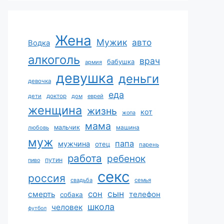
Жена
Мужик
авто
Водка
алкоголь
врач
бабушка
армия
девушка
деньги
девочка
еда
дети
доктор
дом
еврей
женщина
жизнь
кот
жопа
мама
мальчик
машина
любовь
муж
папа
мужчина
отец
парень
работа
ребенок
путин
пиво
секс
россия
свадьба
семья
сын
сон
смерть
телефон
собака
школа
человек
футбол