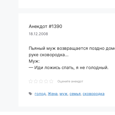
Анекдот #1390
18.12.2008
Пьяный муж возвращается поздно домо
руке сковородка…
Муж:
— Иди ложись спать, я не голодный.
Оцените анекдот
Метки
голод
,
Жена
,
муж
,
семья
,
сковородка