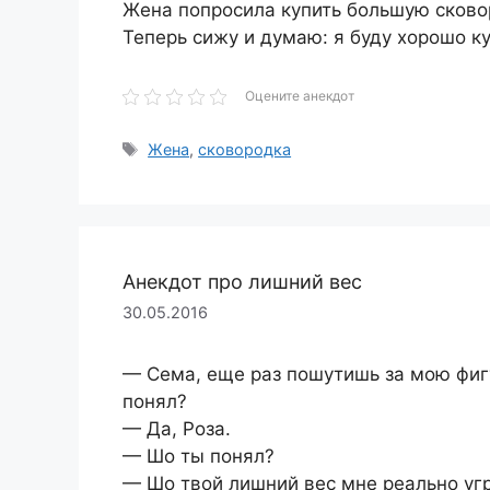
Жена попросила купить большую сково
Теперь сижу и думаю: я буду хорошо к
Оцените анекдот
Метки
Жена
,
сковородка
Анекдот про лишний вес
30.05.2016
— Сема, еще раз пошутишь за мою фиг
понял?
— Да, Роза.
— Шо ты понял?
— Шо твой лишний вес мне реально уг