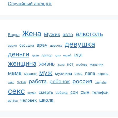
Случайный анекдот
Жена
алкоголь
Мужик
авто
Водка
девушка
врач
бабушка
армия
девочка
деньги
еда
дети
доктор
дом
еврей
женщина
жизнь
кот
мальчик
жопа
любовь
муж
мама
папа
мужчина
отец
машина
парень
работа
россия
ребенок
путин
пиво
свадьба
секс
сын
сон
смерть
телефон
собака
семья
школа
человек
футбол