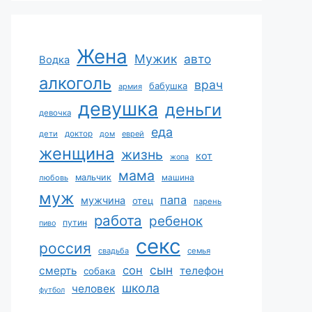
Жена
Мужик
авто
Водка
алкоголь
врач
бабушка
армия
девушка
деньги
девочка
еда
дети
доктор
дом
еврей
женщина
жизнь
кот
жопа
мама
мальчик
машина
любовь
муж
папа
мужчина
отец
парень
работа
ребенок
путин
пиво
секс
россия
свадьба
семья
сын
сон
смерть
телефон
собака
школа
человек
футбол