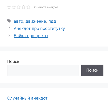
Оцените анекдот
Метки
авто
,
движение
,
пдд
Анекдот про проститутку
Байка про цветы
Поиск
Поиск
Случайный анекдот