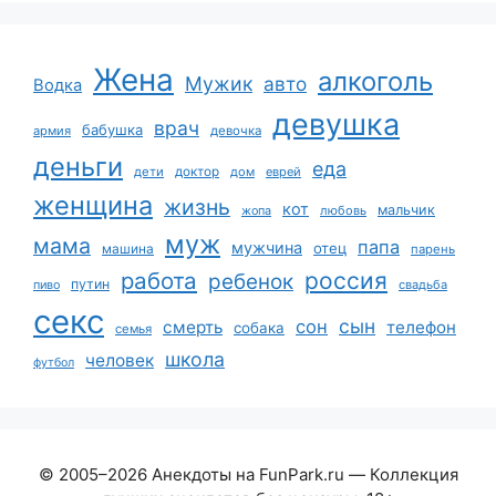
Жена
алкоголь
Мужик
авто
Водка
девушка
врач
бабушка
армия
девочка
деньги
еда
дети
доктор
дом
еврей
женщина
жизнь
кот
мальчик
жопа
любовь
муж
мама
папа
мужчина
отец
машина
парень
работа
россия
ребенок
путин
пиво
свадьба
секс
сын
сон
смерть
телефон
собака
семья
школа
человек
футбол
© 2005–2026 Анекдоты на FunPark.ru — Коллекция