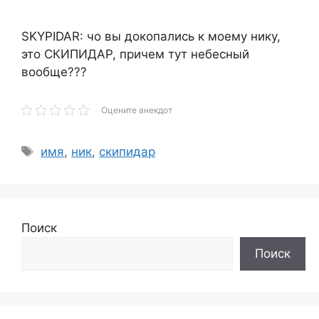
SKYPIDAR: чо вы докопались к моему нику,
это СКИПИДАР, причем тут небесный
вообще???
Оцените анекдот
Метки
имя
,
ник
,
скипидар
Поиск
Поиск