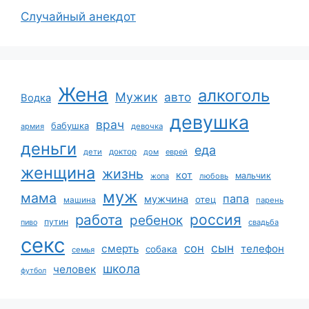
Случайный анекдот
Жена
алкоголь
Мужик
авто
Водка
девушка
врач
бабушка
армия
девочка
деньги
еда
дети
доктор
дом
еврей
женщина
жизнь
кот
мальчик
жопа
любовь
муж
мама
папа
мужчина
отец
машина
парень
работа
россия
ребенок
путин
пиво
свадьба
секс
сын
сон
смерть
телефон
собака
семья
школа
человек
футбол