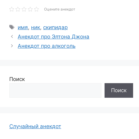
Оцените анекдот
Метки
имя
,
ник
,
скипидар
Анекдот про Элтона Джона
Анекдот про алкоголь
Поиск
Поиск
Случайный анекдот