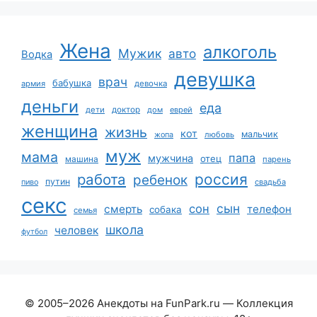
Жена
алкоголь
Мужик
авто
Водка
девушка
врач
бабушка
армия
девочка
деньги
еда
дети
доктор
дом
еврей
женщина
жизнь
кот
мальчик
жопа
любовь
муж
мама
папа
мужчина
отец
машина
парень
работа
россия
ребенок
путин
пиво
свадьба
секс
сын
сон
смерть
телефон
собака
семья
школа
человек
футбол
© 2005–2026 Анекдоты на FunPark.ru — Коллекция