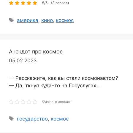
5/5 - (3 голоса)
Метки
америка
,
кино
,
космос
Анекдот про космос
05.02.2023
— Расскажите, как вы стали космонавтом?
— Да, ткнул куда–то на Госуслугах…
Оцените анекдот
Метки
государство
,
космос