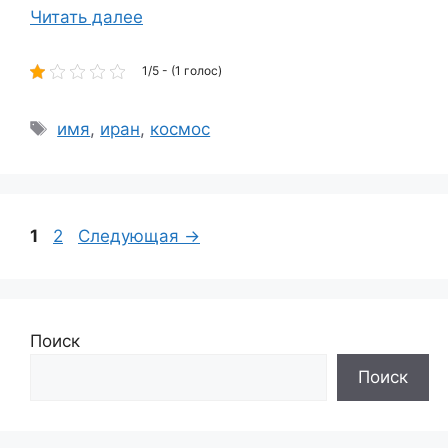
Читать далее
1/5 - (1 голос)
Метки
имя
,
иран
,
космос
Страница
Страница
1
2
Следующая
→
Поиск
Поиск