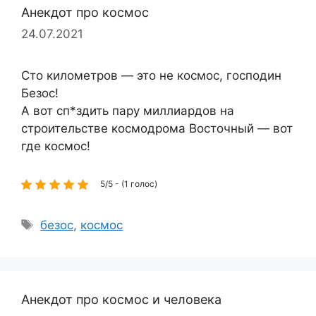
Анекдот про космос
24.07.2021
Сто километров — это не космос, господин
Безос!
А вот сп*здить пару миллиардов на
строительстве космодрома Восточный — вот
где космос!
5/5 - (1 голос)
Метки
безос
,
космос
Анекдот про космос и человека