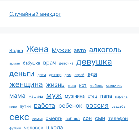
Случайный анекдот
Жена
алкоголь
Мужик
авто
Водка
девушка
врач
бабушка
армия
девочка
деньги
еда
дети
доктор
дом
еврей
женщина
жизнь
кот
мальчик
жопа
любовь
муж
мама
папа
мужчина
отец
машина
парень
работа
россия
ребенок
путин
пиво
свадьба
секс
сын
сон
смерть
телефон
собака
семья
школа
человек
футбол