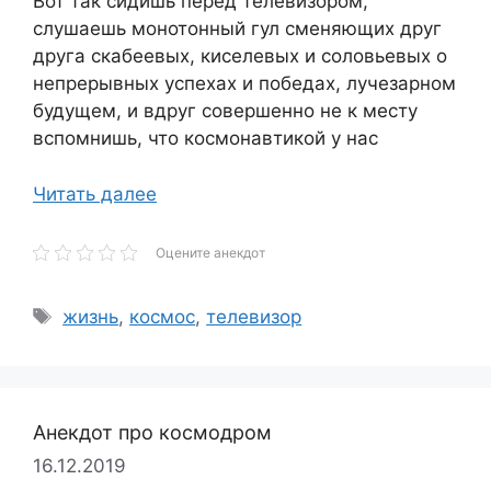
Вот так сидишь перед телевизором,
слушаешь монотонный гул сменяющих друг
друга скабеевых, киселевых и соловьевых о
непрерывных успехах и победах, лучезарном
будущем, и вдруг совершенно не к месту
вспомнишь, что космонавтикой у нас
Читать далее
Оцените анекдот
Метки
жизнь
,
космос
,
телевизор
Анекдот про космодром
16.12.2019