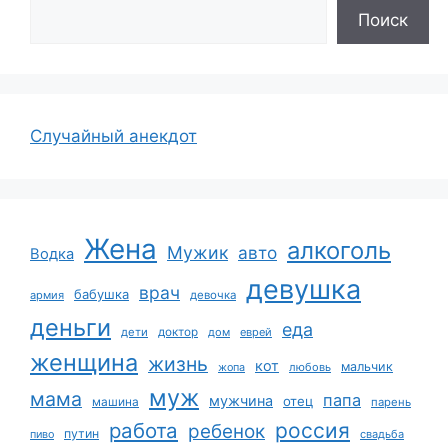
Поиск
Случайный анекдот
Жена
алкоголь
Мужик
авто
Водка
девушка
врач
бабушка
армия
девочка
деньги
еда
дети
доктор
дом
еврей
женщина
жизнь
кот
мальчик
жопа
любовь
муж
мама
папа
мужчина
отец
машина
парень
работа
россия
ребенок
путин
пиво
свадьба