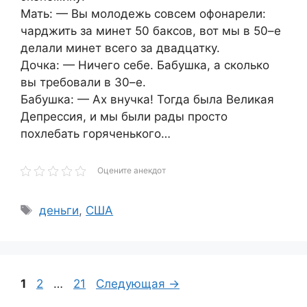
Мать: — Вы молодежь совсем офонарели:
чарджить за минет 50 баксов, вот мы в 50–е
делали минет всего за двадцатку.
Дочка: — Ничего себе. Бабушка, а сколько
вы требовали в 30–е.
Бабушка: — Ах внучка! Тогда была Великая
Депрессия, и мы были рады просто
похлебать горяченького…
Оцените анекдот
Метки
деньги
,
США
Страница
Страница
Страница
1
2
…
21
Следующая
→