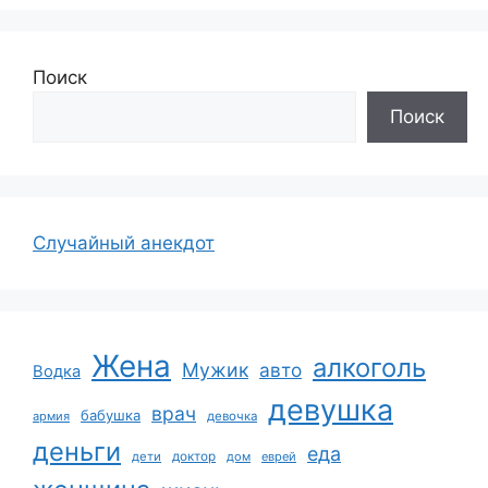
Поиск
Поиск
Случайный анекдот
Жена
алкоголь
Мужик
авто
Водка
девушка
врач
бабушка
армия
девочка
деньги
еда
дети
доктор
дом
еврей