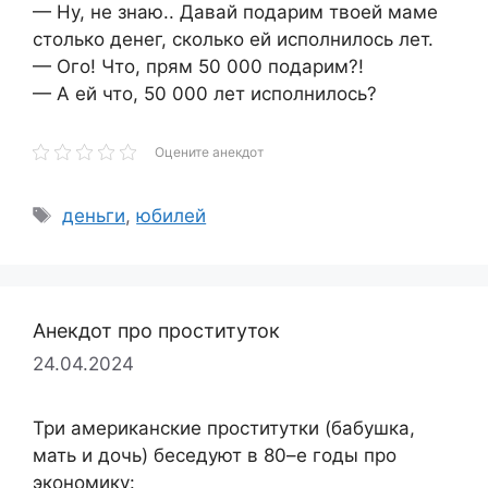
— Ну, не знаю.. Давай подарим твоей маме
столько денег, сколько ей исполнилось лет.
— Ого! Что, прям 50 000 подарим?!
— А ей что, 50 000 лет исполнилось?
Оцените анекдот
Метки
деньги
,
юбилей
Анекдот про проституток
24.04.2024
Три американские проститутки (бабушка,
мать и дочь) беседуют в 80–е годы про
экономику: