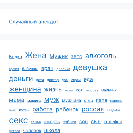
Случайный анекдот
Жена
алкоголь
Мужик
авто
Водка
девушка
врач
бабушка
армия
девочка
деньги
еда
дети
доктор
дом
еврей
женщина
жизнь
кот
мальчик
жопа
любовь
муж
мама
папа
мужчина
отец
машина
парень
работа
россия
ребенок
путин
пиво
свадьба
секс
сын
сон
смерть
телефон
собака
семья
школа
человек
футбол