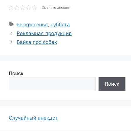
Оцените анекдот
Метки
воскресенье
,
суббота
Рекламная продукция
Байка про собак
Поиск
Поиск
Случайный анекдот