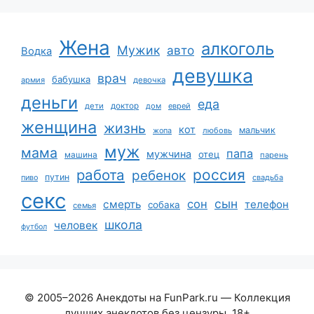
Жена
алкоголь
Мужик
авто
Водка
девушка
врач
бабушка
армия
девочка
деньги
еда
дети
доктор
дом
еврей
женщина
жизнь
кот
мальчик
жопа
любовь
муж
мама
папа
мужчина
отец
машина
парень
работа
россия
ребенок
путин
пиво
свадьба
секс
сын
сон
смерть
телефон
собака
семья
школа
человек
футбол
© 2005–2026 Анекдоты на FunPark.ru — Коллекция
лучших анекдотов без цензуры. 18+