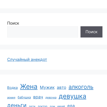
Поиск
Поиск
Случайный анекдот
Жена
алкоголь
Мужик
авто
Водка
девушка
врач
бабушка
армия
девочка
деньги
еда
дети
доктор
дом
еврей