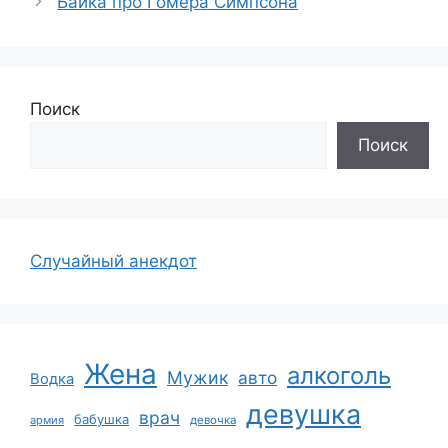
Байка про Гомера Симпсона
Поиск
Поиск
Случайный анекдот
Жена
алкоголь
Мужик
авто
Водка
девушка
врач
бабушка
армия
девочка