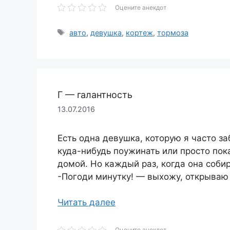
Оцените анекдот
Метки
авто
,
девушка
,
кортеж
,
тормоза
Г — галантность
13.07.2016
Есть одна девушка, которую я часто з
куда-нибудь поужинать или просто пока
домой. Но каждый раз, когда она соби
-Погоди минутку! — выхожу, открываю 
Читать далее
Оцените анекдот