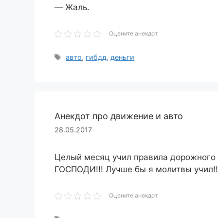
— Жаль.
Оцените анекдот
Метки
авто
,
гибдд
,
деньги
Анекдот про движение и авто
28.05.2017
Целый месяц учил правила дорожного 
ГОСПОДИ!!! Лучше бы я молитвы учил!!
Оцените анекдот