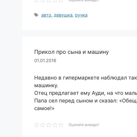
Метки
авто
,
девушка
,
ручка
Прикол про сына и машину
01.01.2016
Недавно в гипермаркете наблюдал таку
машинку.
Отец предлагает ему Ауди, на что маль
Папа сел перед сыном и сказал: «Обещ
самое!»
Оцените анекдот