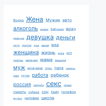
Жена
Мужик
авто
Водка
алкоголь
врач
бабушка
армия
девушка
деньги
девочка
еда
дети
доктор
дом
еврей
женщина
жизнь
кот
жопа
мама
мальчик
машина
любовь
муж
папа
мужчина
отец
парень
работа
ребенок
путин
пиво
секс
россия
свадьба
семья
сын
сон
смерть
телефон
собака
школа
человек
футбол