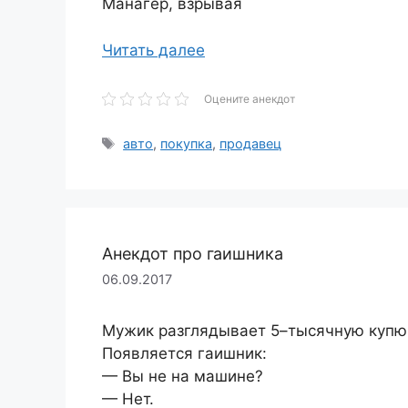
Манагер, взрывая
Читать далее
Оцените анекдот
Метки
авто
,
покупка
,
продавец
Анекдот про гаишника
06.09.2017
Мужик разглядывает 5–тысячную купюр
Появляется гаишник:
— Вы не на машине?
— Нет.