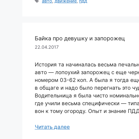
Метки
авто
,
движение
,
пдд
Байка про девушку и запорожец
22.04.2017
История та начиналась весьма печальн
авто — лопоухий запорожец с еще че
номером 03-62 коп. А была я тогда ещ
в общаге и надо было перегнать это чу
Водительница я была чисто номинально
где учили весьма специфически — типа 
вон к тому огороду. Опыт и знание ПД
Читать далее