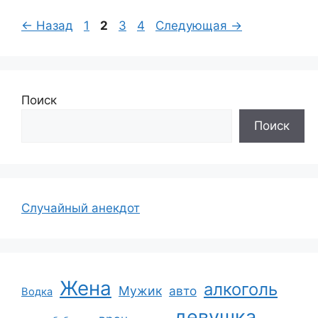
Страница
Страница
Страница
Страница
←
Назад
1
2
3
4
Следующая
→
Поиск
Поиск
Случайный анекдот
Жена
алкоголь
Мужик
авто
Водка
девушка