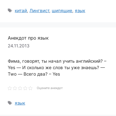
Метки
китай
,
Лингвист
,
шипящие
,
язык
Анекдот про язык
24.11.2013
Фима, говорят, ты начал учить английский? –
Yes — И сколько же слов ты уже знаешь? —
Two — Всего два? – Yes
Оцените анекдот
Метки
язык