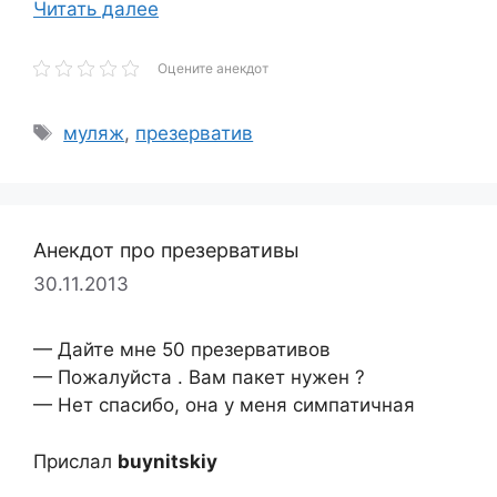
Читать далее
Оцените анекдот
Метки
муляж
,
презерватив
Анекдот про презервативы
30.11.2013
— Дайте мне 50 презервативов
— Пожалуйста . Вам пакет нужен ?
— Нет спасибо, она у меня симпатичная
Прислал
buynitskiy