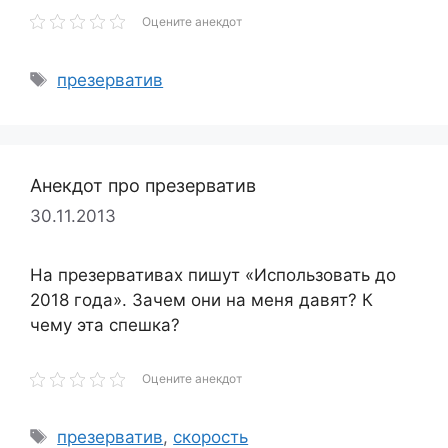
Оцените анекдот
Метки
презерватив
Анекдот про презерватив
30.11.2013
На презервативах пишут «Использовать до
2018 года». Зачем они на меня давят? К
чему эта спешка?
Оцените анекдот
Метки
презерватив
,
скорость