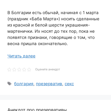
В Болгарии есть обычай, начиная с 1 марта
(праздник «Баба Марта») носить сделанные
из красной и белой шерсти украшения-
мартенички. Их носят до тех пор, пока не
появятся признаки, говорящие о том, что
весна пришла окончательно.
Читать далее
Оцените анекдот
Метки
болгария
,
презерватив
,
секс
Анекдот про презервативы