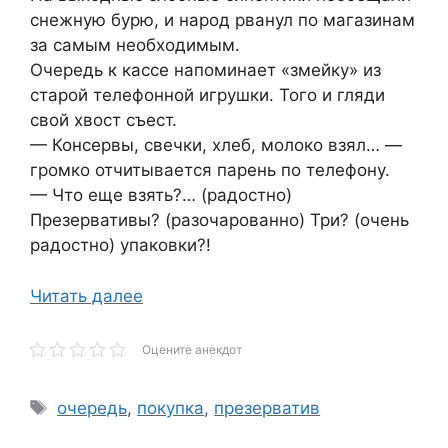
снежную бурю, и народ рванул по магазинам
за самым необходимым.
Очередь к кассе напоминает «змейку» из
старой телефонной игрушки. Того и гляди
свой хвост съест.
— Консервы, свечки, хлеб, молоко взял… —
громко отчитывается парень по телефону.
— Что еще взять?… (радостно)
Презервативы? (разочарованно) Три? (очень
радостно) упаковки?!
Читать далее
Оцените анекдот
Метки
очередь
,
покупка
,
презерватив