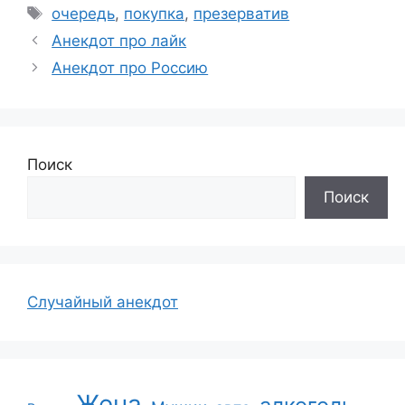
Метки
очередь
,
покупка
,
презерватив
Анекдот про лайк
Анекдот про Россию
Поиск
Поиск
Случайный анекдот
Жена