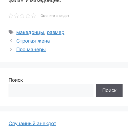
фаланги македонцев.
Оцените анекдот
Метки
македонцы
,
размер
Строгая жена
Про манеры
Поиск
Поиск
Случайный анекдот