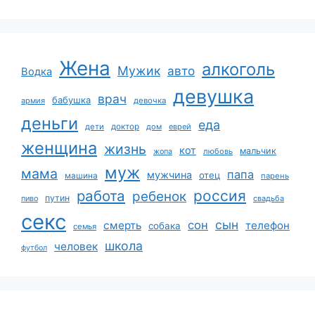
Жена
алкоголь
Мужик
авто
Водка
девушка
врач
бабушка
армия
девочка
деньги
еда
дети
доктор
дом
еврей
женщина
жизнь
кот
мальчик
жопа
любовь
муж
мама
папа
мужчина
отец
машина
парень
работа
россия
ребенок
путин
пиво
свадьба
секс
сын
сон
смерть
телефон
собака
семья
школа
человек
футбол