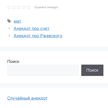
Оцените анекдот
Метки
мат
Анекдот про счет
Анекдот про Ржевского
Поиск
Поиск
Случайный анекдот