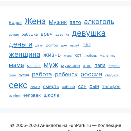
Жена
алкоголь
Мужик
авто
Водка
девушка
врач
бабушка
армия
девочка
деньги
еда
дети
доктор
дом
еврей
женщина
жизнь
кот
мальчик
жопа
любовь
муж
мама
папа
мужчина
отец
машина
парень
работа
россия
ребенок
путин
пиво
свадьба
секс
сын
сон
смерть
телефон
собака
семья
школа
человек
футбол
© 2005–2026 Анекдоты на FunPark.ru — Коллекция