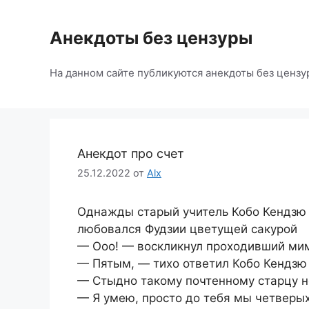
Перейти
к
Анекдоты без цензуры
содержимому
На данном сайте публикуются анекдоты без цензу
Анекдот про счет
25.12.2022
от
Alx
Однажды старый учитель Кобо Кендзю с
любовался Фудзии цветущей сакурой
— Ооо! — воскликнул проходивший мим
— Пятым, — тихо ответил Кобо Кендзю
— Стыдно такому почтенному старцу не
— Я умею, просто до тебя мы четверых