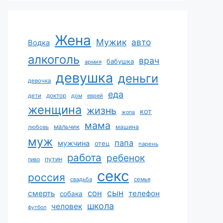
Жена
Мужик
авто
Водка
алкоголь
врач
бабушка
армия
девушка
деньги
девочка
еда
дети
доктор
дом
еврей
женщина
жизнь
кот
жопа
мама
мальчик
машина
любовь
муж
папа
мужчина
отец
парень
работа
ребенок
путин
пиво
секс
россия
свадьба
семья
сын
сон
смерть
телефон
собака
школа
человек
футбол