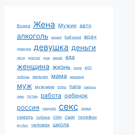
Жена
Мужик
авто
Водка
алкоголь
врач
бабушка
армия
девушка
деньги
девочка
еда
дети
доктор
дом
еврей
женщина
жизнь
кот
жопа
мама
мальчик
машина
любовь
муж
папа
мужчина
отец
парень
работа
ребенок
путин
пиво
секс
россия
свадьба
семья
сын
сон
смерть
телефон
собака
школа
человек
футбол