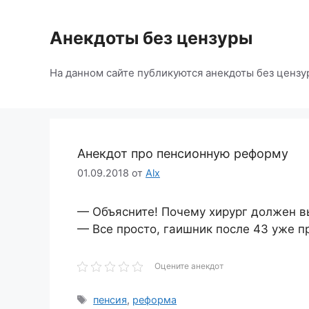
Перейти
к
Анекдоты без цензуры
содержимому
На данном сайте публикуются анекдоты без цензу
Анекдот про пенсионную реформу
01.09.2018
от
Alx
— Объясните! Почему хирург должен вы
— Все просто, гаишник после 43 уже 
Оцените анекдот
Метки
пенсия
,
реформа