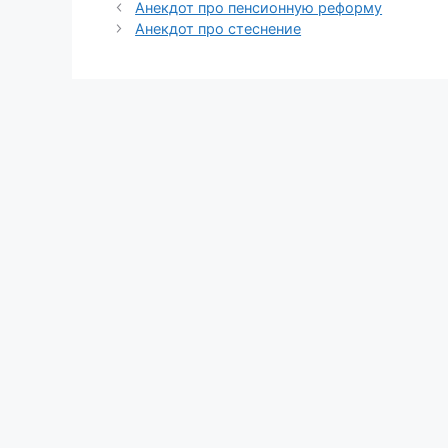
Анекдот про пенсионную реформу
Анекдот про стеснение