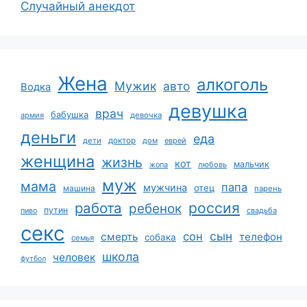
Случайный анекдот
Жена
алкоголь
Мужик
авто
Водка
девушка
врач
бабушка
армия
девочка
деньги
еда
дети
доктор
дом
еврей
женщина
жизнь
кот
мальчик
жопа
любовь
муж
мама
папа
мужчина
отец
машина
парень
работа
россия
ребенок
путин
пиво
свадьба
секс
сын
сон
смерть
телефон
собака
семья
школа
человек
футбол