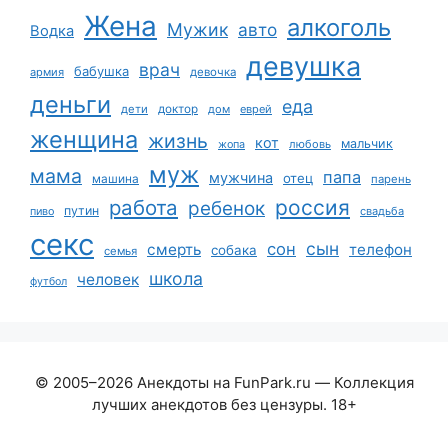
Жена
алкоголь
Мужик
авто
Водка
девушка
врач
бабушка
армия
девочка
деньги
еда
дети
доктор
дом
еврей
женщина
жизнь
кот
мальчик
жопа
любовь
муж
мама
папа
мужчина
отец
машина
парень
работа
россия
ребенок
путин
пиво
свадьба
секс
сын
сон
смерть
телефон
собака
семья
школа
человек
футбол
© 2005–2026 Анекдоты на FunPark.ru — Коллекция
лучших анекдотов без цензуры. 18+