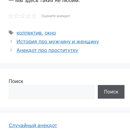
— Мы здесь таких не любим.
Оцените анекдот
Метки
коллектив
,
окно
История про мужчину и женщину
Анекдот про проститутку
Поиск
Поиск
Случайный анекдот