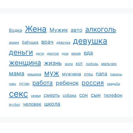
Жена
алкоголь
Мужик
авто
Водка
девушка
врач
бабушка
армия
девочка
деньги
еда
дети
доктор
дом
еврей
женщина
жизнь
кот
мальчик
жопа
любовь
муж
мама
папа
мужчина
отец
машина
парень
работа
россия
ребенок
путин
пиво
свадьба
секс
сын
сон
смерть
телефон
собака
семья
школа
человек
футбол