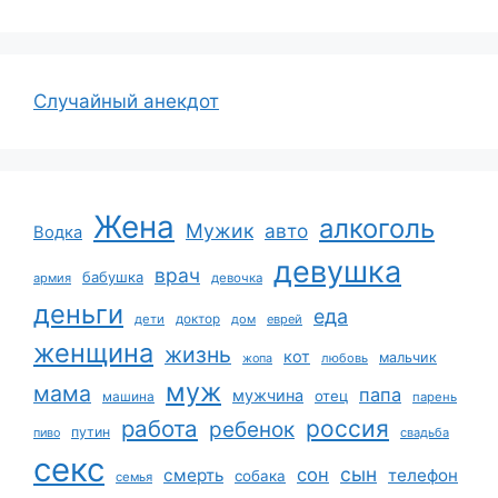
Случайный анекдот
Жена
алкоголь
Мужик
авто
Водка
девушка
врач
бабушка
армия
девочка
деньги
еда
дети
доктор
дом
еврей
женщина
жизнь
кот
мальчик
жопа
любовь
муж
мама
папа
мужчина
отец
машина
парень
работа
россия
ребенок
путин
пиво
свадьба
секс
сын
сон
смерть
телефон
собака
семья