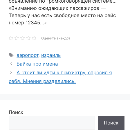
объявление по громкоговорящей системе…
«Вниманию ожидающих пассажиров —
Теперь у нас есть свободное место на рейс
номер 12345…»
Оцените анекдот
Метки
аэропорт
,
израиль
Байка про имена
А стоит ли идти к психиатру, спросил я
себя. Мнения разделились.
Поиск
Поиск