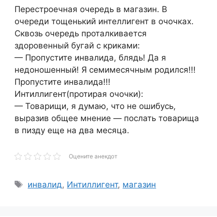
Перестроечная очередь в магазин. В
очереди тощенький интеллигент в очочках.
Сквозь очередь проталкивается
здоровенный бугай с криками:
— Пропустите инвалида, блядь! Да я
недоношенный! Я семимесячным родился!!!
Пропустите инвалида!!!
Интиллигент(протирая очочки):
— Товарищи, я думаю, что не ошибусь,
выразив общее мнение — послать товарища
в пизду еще на два месяца.
Оцените анекдот
Метки
инвалид
,
Интиллигент
,
магазин