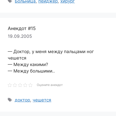
Больница
,
пейджер
,
хирург
Анекдот #15
19.09.2005
— Доктор, у меня между пальцами ног
чешется
— Между какими?
— Между большими..
Оцените анекдот
Метки
доктор
,
чешется