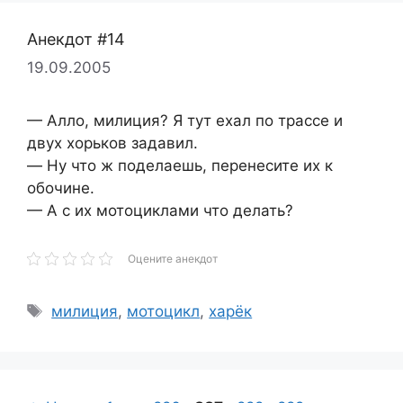
Анекдот #14
19.09.2005
— Алло, милиция? Я тут ехал по трассе и
двух хорьков задавил.
— Hу что ж поделаешь, перенесите их к
обочине.
— А с их мотоциклами что делать?
Оцените анекдот
Метки
милиция
,
мотоцикл
,
харёк