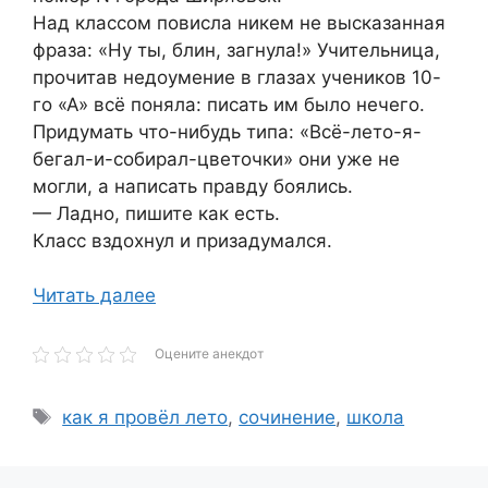
Над классом повисла никем не высказанная
фраза: «Ну ты, блин, загнула!» Учительница,
прочитав недоумение в глазах учеников 10-
го «А» всё поняла: писать им было нечего.
Придумать что-нибудь типа: «Всё-лето-я-
бегал-и-собирал-цветочки» они уже не
могли, а написать правду боялись.
— Ладно, пишите как есть.
Класс вздохнул и призадумался.
Читать далее
Оцените анекдот
Метки
как я провёл лето
,
сочинение
,
школа