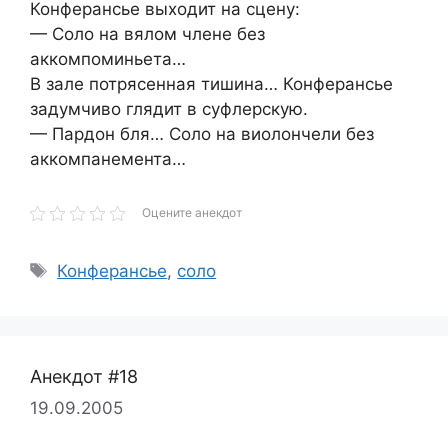
Конферансье выходит на сцену:
— Соло на вялом члене без
аккомпоминьета…
В зале потрясенная тишина… Конферансье
задумчиво глядит в суфлерскую.
— Пардон бля… Соло на виолончели без
аккомпанемента…
Оцените анекдот
Метки
Конферансье
,
соло
Анекдот #18
19.09.2005