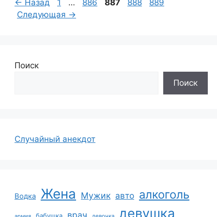
Страница
Страница
Страница
Страница
Страница
←
Назад
1
…
886
887
888
889
Следующая
→
Поиск
Поиск
Случайный анекдот
Жена
алкоголь
Мужик
авто
Водка
девушка
врач
бабушка
армия
девочка