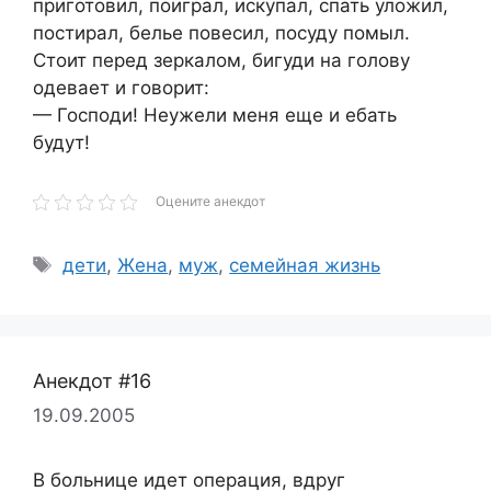
приготовил, поиграл, искупал, спать уложил,
постирал, белье повесил, посуду помыл.
Стоит перед зеркалом, бигуди на голову
одевает и говорит:
— Господи! Неужели меня еще и ебать
будут!
Оцените анекдот
Метки
дети
,
Жена
,
муж
,
семейная жизнь
Анекдот #16
19.09.2005
В больнице идет операция, вдруг