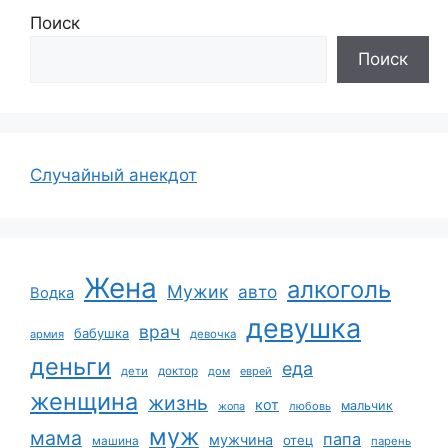
Поиск
Поиск
Случайный анекдот
Жена
алкоголь
Мужик
авто
Водка
девушка
врач
бабушка
армия
девочка
деньги
еда
дети
доктор
дом
еврей
женщина
жизнь
кот
мальчик
жопа
любовь
муж
мама
папа
мужчина
отец
машина
парень