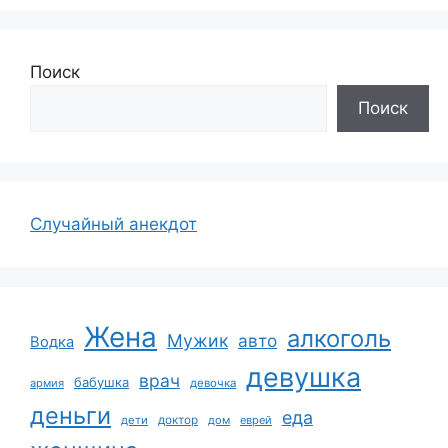
Поиск
Поиск
Случайный анекдот
Жена
алкоголь
Мужик
авто
Водка
девушка
врач
бабушка
армия
девочка
деньги
еда
дети
доктор
дом
еврей