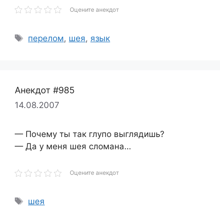
Оцените анекдот
Метки
перелом
,
шея
,
язык
Анекдот #985
14.08.2007
— Почему ты так глупо выглядишь?
— Да у меня шея сломана…
Оцените анекдот
Метки
шея