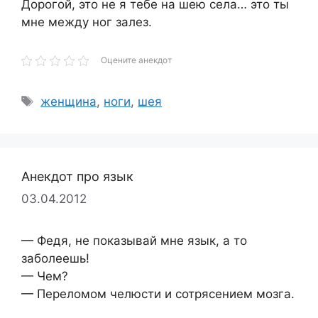
Дорогой, это не я тебе на шею села… это ты
мне между ног залез.
Оцените анекдот
Метки
женщина
,
ноги
,
шея
Анекдот про язык
03.04.2012
— Федя, не показывай мне язык, а то
заболеешь!
— Чем?
— Переломом челюсти и сотрясением мозга.