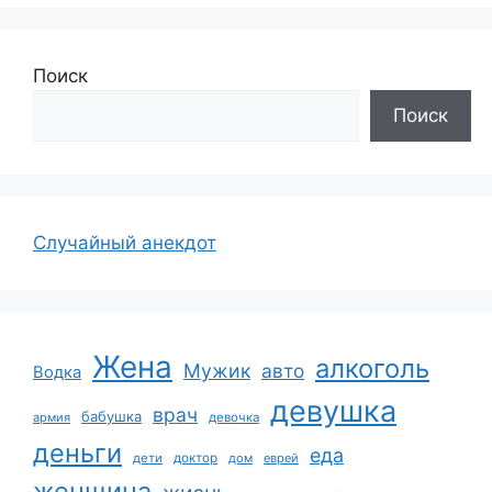
Поиск
Поиск
Случайный анекдот
Жена
алкоголь
Мужик
авто
Водка
девушка
врач
бабушка
армия
девочка
деньги
еда
дети
доктор
дом
еврей
женщина