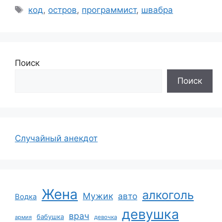
Метки
код
,
остров
,
программист
,
швабра
Поиск
Поиск
Случайный анекдот
Жена
алкоголь
Мужик
авто
Водка
девушка
врач
бабушка
армия
девочка