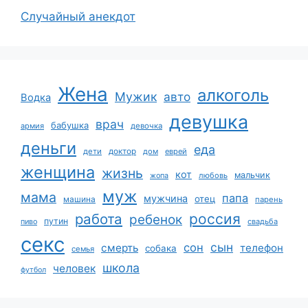
Случайный анекдот
Жена
алкоголь
Мужик
авто
Водка
девушка
врач
бабушка
армия
девочка
деньги
еда
дети
доктор
дом
еврей
женщина
жизнь
кот
мальчик
жопа
любовь
муж
мама
папа
мужчина
отец
машина
парень
работа
россия
ребенок
путин
пиво
свадьба
секс
сын
сон
смерть
телефон
собака
семья
школа
человек
футбол