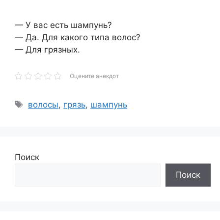
— У вас есть шампунь?
— Да. Для какого типа волос?
— Для грязных.
Оцените анекдот
Метки
волосы
,
грязь
,
шампунь
Поиск
Поиск