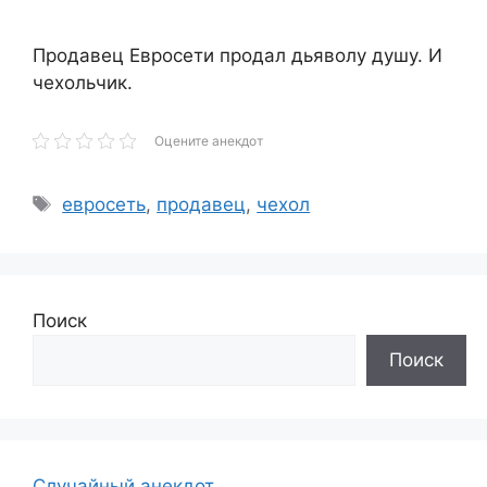
Продавец Евросети продал дьяволу душу. И
чехольчик.
Оцените анекдот
Метки
евросеть
,
продавец
,
чехол
Поиск
Поиск
Случайный анекдот