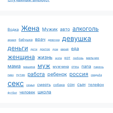
Жена
алкоголь
Мужик
авто
Водка
девушка
врач
бабушка
армия
девочка
деньги
еда
дети
доктор
дом
еврей
женщина
жизнь
кот
мальчик
жопа
любовь
муж
мама
папа
мужчина
отец
машина
парень
работа
россия
ребенок
путин
пиво
свадьба
секс
сын
сон
смерть
телефон
собака
семья
школа
человек
футбол