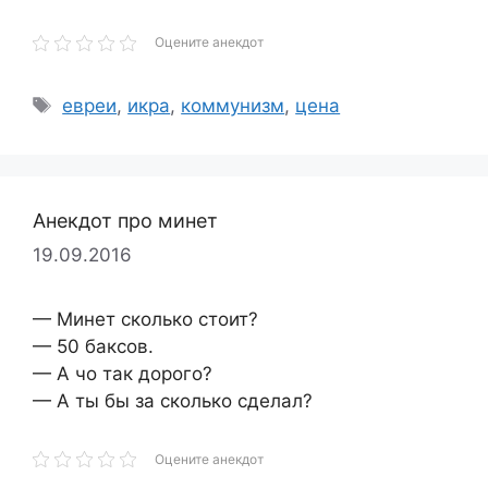
Оцените анекдот
Метки
евреи
,
икра
,
коммунизм
,
цена
Анекдот про минет
19.09.2016
— Минет сколько стоит?
— 50 баксов.
— А чо так дорого?
— А ты бы за сколько сделал?
Оцените анекдот