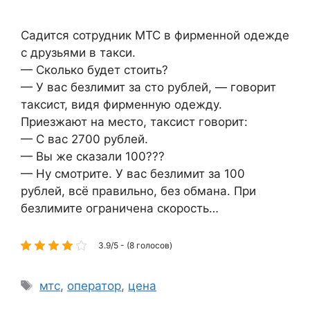
Садится сотрудник МТС в фирменной одежде
с друзьями в такси.
— Сколько будет стоить?
— У вас безлимит за сто рублей, — говорит
таксист, видя фирменную одежду.
Приезжают на место, таксист говорит:
— С вас 2700 рублей.
— Вы же сказали 100???
— Ну смотрите. У вас безлимит за 100
рублей, всё правильно, без обмана. При
безлимите ограничена скорость…
3.9/5 - (8 голосов)
Метки
мтс
,
оператор
,
цена