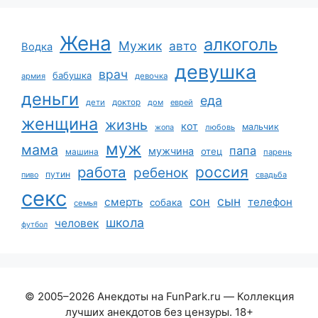
Жена
алкоголь
Мужик
авто
Водка
девушка
врач
бабушка
армия
девочка
деньги
еда
дети
доктор
дом
еврей
женщина
жизнь
кот
мальчик
жопа
любовь
муж
мама
папа
мужчина
отец
машина
парень
работа
россия
ребенок
путин
пиво
свадьба
секс
сын
сон
смерть
телефон
собака
семья
школа
человек
футбол
© 2005–2026 Анекдоты на FunPark.ru — Коллекция
лучших анекдотов без цензуры. 18+