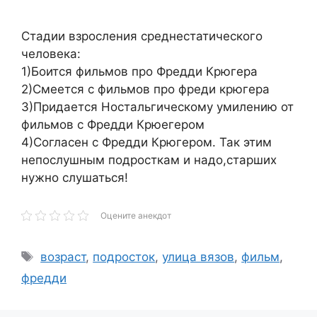
Cтадии взросления среднестатического
человека:
1)Боится фильмов про Фредди Крюгера
2)Смеется с фильмов про фреди крюгера
3)Придается Ностальгическому умилению от
фильмов с Фредди Крюегером
4)Согласен с Фредди Крюгером. Так этим
непослушным подросткам и надо,старших
нужно слушаться!
Оцените анекдот
Метки
возраст
,
подросток
,
улица вязов
,
фильм
,
фредди