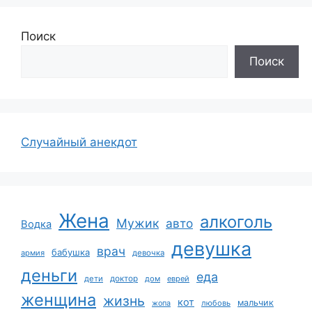
Поиск
Поиск
Случайный анекдот
Жена
алкоголь
Мужик
авто
Водка
девушка
врач
бабушка
армия
девочка
деньги
еда
дети
доктор
дом
еврей
женщина
жизнь
кот
мальчик
жопа
любовь