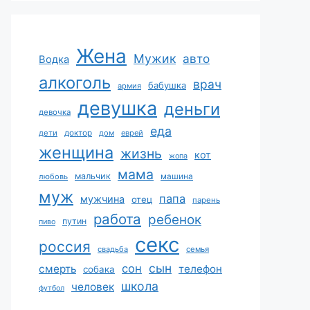
Жена
Мужик
авто
Водка
алкоголь
врач
бабушка
армия
девушка
деньги
девочка
еда
дети
доктор
дом
еврей
женщина
жизнь
кот
жопа
мама
мальчик
машина
любовь
муж
папа
мужчина
отец
парень
работа
ребенок
путин
пиво
секс
россия
свадьба
семья
сын
сон
смерть
телефон
собака
школа
человек
футбол