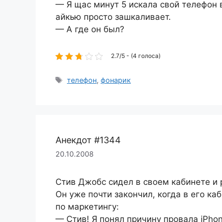
— Я щас минут 5 искала свой телефон 
айкью просто зашкаливает.
— А где он был?
2.7/5 - (4 голоса)
Метки
телефон
,
фонарик
Анекдот #1344
20.10.2008
Стив Джобс сидел в своем кабинете и 
Он уже почти закончил, когда в его к
по маркетингу:
— Стив! Я понял причину провала iPhon