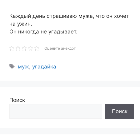
Каждый день спрашиваю мужа, что он хочет
на ужин.
Он никогда не угадывает.
Оцените анекдот
Метки
муж
,
угадайка
Поиск
Поиск