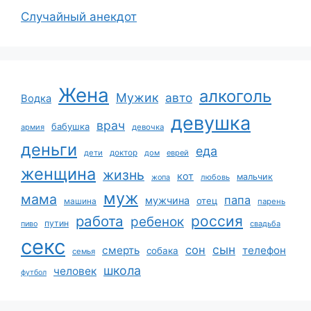
Случайный анекдот
Жена
алкоголь
Мужик
авто
Водка
девушка
врач
бабушка
армия
девочка
деньги
еда
дети
доктор
дом
еврей
женщина
жизнь
кот
мальчик
жопа
любовь
муж
мама
папа
мужчина
отец
машина
парень
работа
россия
ребенок
путин
пиво
свадьба
секс
сын
сон
смерть
телефон
собака
семья
школа
человек
футбол