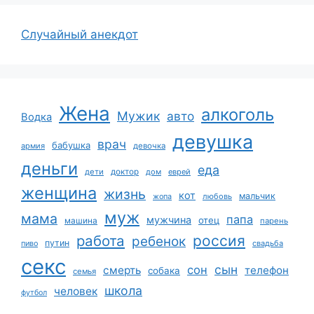
Случайный анекдот
Жена
алкоголь
Мужик
авто
Водка
девушка
врач
бабушка
армия
девочка
деньги
еда
дети
доктор
дом
еврей
женщина
жизнь
кот
мальчик
жопа
любовь
муж
мама
папа
мужчина
отец
машина
парень
работа
россия
ребенок
путин
пиво
свадьба
секс
сын
сон
смерть
телефон
собака
семья
школа
человек
футбол