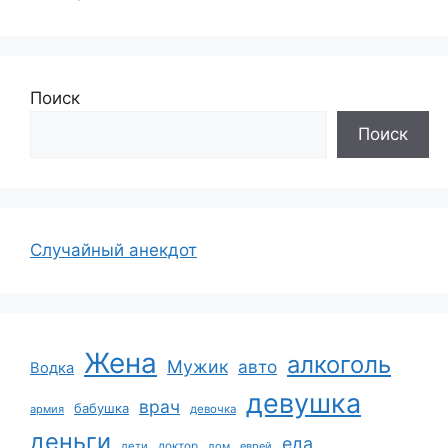
Поиск
Поиск
Случайный анекдот
Жена
алкоголь
Мужик
авто
Водка
девушка
врач
бабушка
армия
девочка
деньги
еда
дети
доктор
дом
еврей