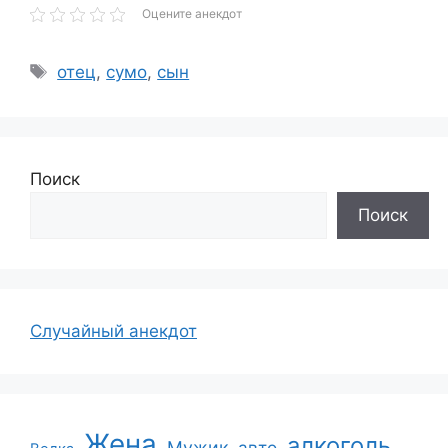
Оцените анекдот
Метки
отец
,
сумо
,
сын
Поиск
Поиск
Случайный анекдот
Жена
алкоголь
Мужик
авто